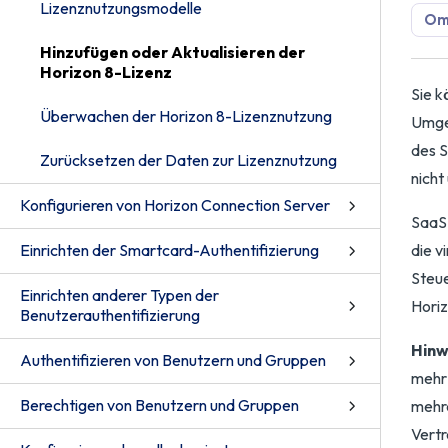
Lizenznutzungsmodelle
Omn
Hinzufügen oder Aktualisieren der
Horizon 8-Lizenz
Sie k
Überwachen der Horizon 8-Lizenznutzung
Umgeb
des S
Zurücksetzen der Daten zur Lizenznutzung
nicht
Konfigurieren von Horizon Connection Server
SaaS-
Einrichten der Smartcard-Authentifizierung
die v
Steue
Einrichten anderer Typen der
Horiz
Benutzerauthentifizierung
Hinw
Authentifizieren von Benutzern und Gruppen
mehr 
Berechtigen von Benutzern und Gruppen
mehre
Vert