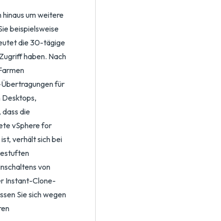
m hinaus um weitere
ie beispielsweise
eutet die 30-tägige
 Zugriff haben. Nach
 Farmen
-Übertragungen für
n Desktops,
 dass die
tete vSphere for
t, verhält sich bei
gestuften
inschaltens von
r Instant-Clone-
ssen Sie sich wegen
ren