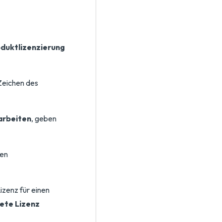
duktlizenzierung
 Zeichen des
arbeiten
, geben
ten
izenz für einen
ete Lizenz