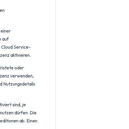
ten
 einer
e auf
n Cloud Service-
enz aktivieren.
ristete oder
izenz verwenden,
nd Nutzungsdetails
viert sind, je
nutzen dürfen. Die
editionen ab. Einen