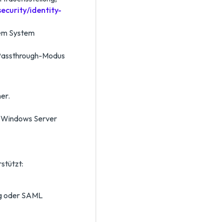
ecurity/identity-
dem System
 Passthrough-Modus
er.
f Windows Server
stützt:
ng oder SAML