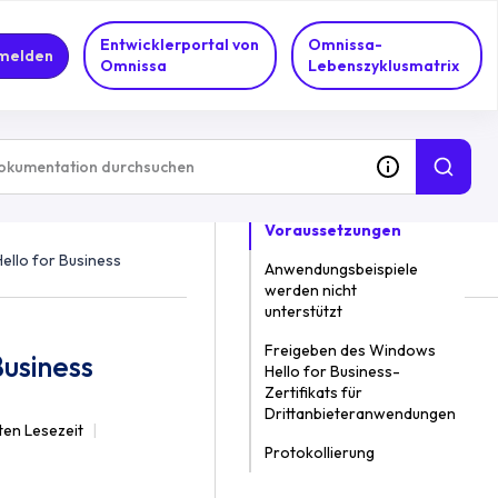
Entwicklerportal von
Omnissa-
melden
Omnissa
Lebenszyklusmatrix
IN DIESEM THEMA
Voraussetzungen
ello for Business
Anwendungsbeispiele
werden nicht
unterstützt
Freigeben des Windows
Business
Hello for Business-
Zertifikats für
Drittanbieteranwendungen
ten Lesezeit
Protokollierung