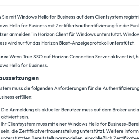
Sie mit Windows Hello for Business auf dem Clientsystem registrie
ws Hello for Business mit Zertifikatsauthentifizierung für die Funk
zer anmelden“ in Horizon Client für Windows unterstützt. Window
ess wird nur für das Horizon Blast-Anzeigeprotokoll unterstützt.
eis:
Wenn True SSO auf Horizon Connection Server aktiviert ist, h
ws Hello for Business.
aussetzungen
ystem muss die folgenden Anforderungen für die Authentifizierun
usiness erfüllen:
Die Anmeldung als aktueller Benutzer muss auf dem Broker und a
aktiviert sein.
Ihr Clientsystem muss mit einer Windows Hello for Business-Bereit
sein, die Zertifikatvertrauensstellung unterstützt. Weitere Infor
unterstützten Bereitstellungsmodellen, einschließlich Zertifikatv