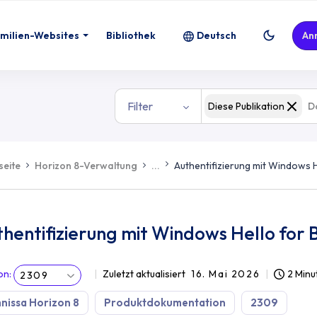
 for Business
milien-Websites
Bibliothek
Deutsch
An
Filter
Diese Publikation
seite
Horizon 8-Verwaltung
...
Authentifizierung mit Windows H
hentifizierung mit Windows Hello for 
on
:
Zuletzt aktualisiert
16. Mai 2026
2 Minu
2309
issa Horizon 8
Produktdokumentation
2309