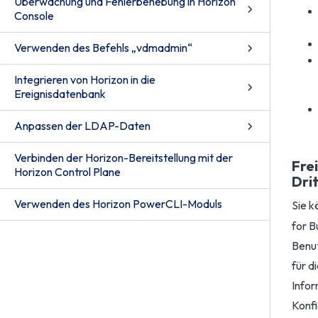
Überwachung und Fehlerbehebung in Horizon
Console
Verwenden des Befehls „vdmadmin“
Integrieren von Horizon in die
Ereignisdatenbank
Anpassen der LDAP-Daten
Verbinden der Horizon-Bereitstellung mit der
Fre
Horizon Control Plane
Dri
Verwenden des Horizon PowerCLI-Moduls
Sie k
for B
Benut
für d
Infor
Konf