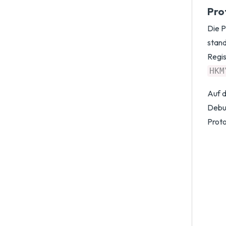
Pro
Die P
stand
Regis
HKM
Auf d
Debug
Proto