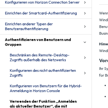
Konfigurieren von Horizon Connection Server
Einrichten der Smartcard-Authentifizierung
Wenn 
Windo
Einrichten anderer Typen der
Benut
Benutzerauthentifizierung
Busin
Authentifizieren von Benutzern und
Hinw
Gruppen
Windo
Beschränken des Remote-Desktop-
Zugriffs außerhalb des Netzwerks
Vor
Ihr S
Konfigurieren des nicht authentifizierten
Zugriffs
for B
Konfigurieren von Benutzern für die Hybrid-
Anmeldung in Horizon Console
Verwenden der Funktion „Anmelden
als aktueller Benutzer“, die mit