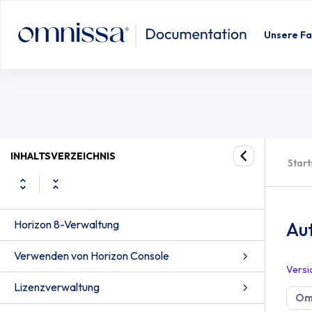
Authentifizierung mit Windows Hello
Unsere Fa
INHALTSVERZEICHNIS
Start
Horizon 8-Verwaltung
Aut
Verwenden von Horizon Console
Versi
Lizenzverwaltung
Omn