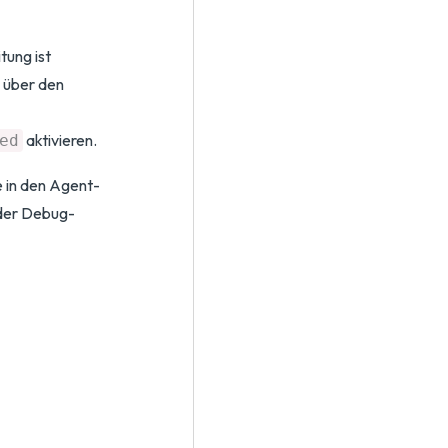
tung ist
g über den
aktivieren.
ed
 in den Agent-
 der Debug-