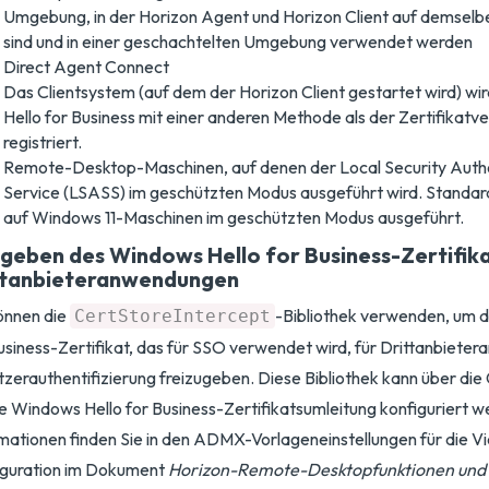
Umgebung, in der Horizon Agent und Horizon Client auf demselben
sind und in einer geschachtelten Umgebung verwendet werden
Direct Agent Connect
Das Clientsystem (auf dem der Horizon Client gestartet wird) w
Hello for Business mit einer anderen Methode als der Zertifikatv
registriert.
Remote-Desktop-Maschinen, auf denen der Local Security Auth
Service (LSASS) im geschützten Modus ausgeführt wird. Standa
auf Windows 11-Maschinen im geschützten Modus ausgeführt.
igeben des Windows Hello for Business-Zertifika
ttanbieteranwendungen
önnen die
-Bibliothek verwenden, um 
CertStoreIntercept
usiness-Zertifikat, das für SSO verwendet wird, für Drittanbiete
zerauthentifizierung freizugeben. Diese Bibliothek kann über di
ie Windows Hello for Business-Zertifikatsumleitung konfiguriert 
mationen finden Sie in den ADMX-Vorlageneinstellungen für die 
iguration im Dokument
Horizon-Remote-Desktopfunktionen un