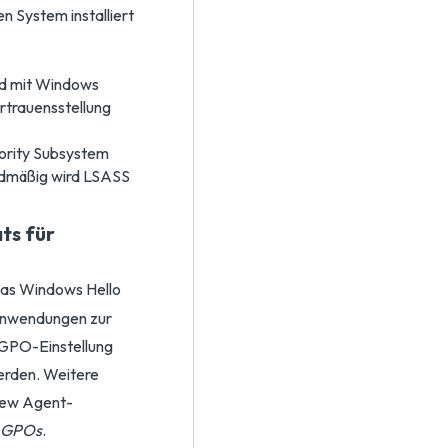
 System installiert
ird mit Windows
ertrauensstellung
ority Subsystem
rdmäßig wird LSASS
ts für
das Windows Hello
ranwendungen zur
e GPO-Einstellung
werden. Weitere
View Agent-
d GPOs
.