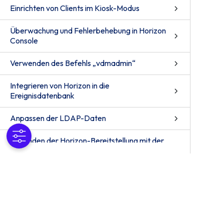
Einrichten von Clients im Kiosk-Modus
Überwachung und Fehlerbehebung in Horizon
Console
Verwenden des Befehls „vdmadmin“
Integrieren von Horizon in die
Ereignisdatenbank
Anpassen der LDAP-Daten
Verbinden der Horizon-Bereitstellung mit der
Horizon Control Plane
Verwenden des Horizon PowerCLI-Moduls