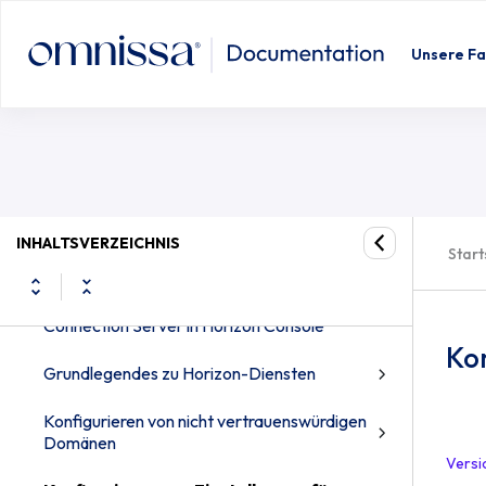
Horizon 8-Verwaltung
Unsere Fa
Verwenden von Horizon Console
Lizenzverwaltung
Konfigurieren von Horizon Connection
Server
Konfigurieren von vCenter Server in
INHALTSVERZEICHNIS
Start
Horizon Console
Deaktivieren oder Aktivieren von Horizon
Connection Server in Horizon Console
Kon
Grundlegendes zu Horizon-Diensten
Konfigurieren von nicht vertrauenswürdigen
Domänen
Versi