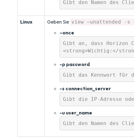
Linux
Geben Sie
view –unattended -s c
–once
Gibt an, dass Horizon Cl
-p password
-s connection_server
-u user_name