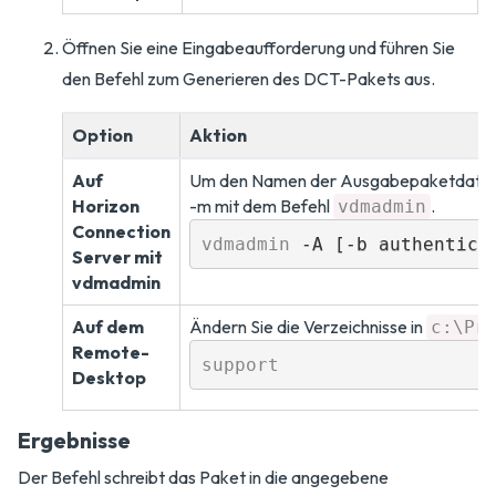
Öffnen Sie eine Eingabeaufforderung und führen Sie
den Befehl zum Generieren des DCT-Pakets aus.
Option
Aktion
Auf
Um den Namen der Ausgabepaketdatei, d
Horizon
-m mit dem Befehl
.
vdmadmin
Connection
vdmadmin
 -A [-b authentica
Server mit
vdmadmin
Auf dem
Ändern Sie die Verzeichnisse in
c:\Pr
Remote-
support
Desktop
Ergebnisse
Der Befehl schreibt das Paket in die angegebene