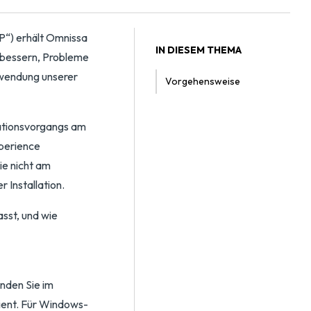
P“) erhält Omnissa
IN DIESEM THEMA
rbessern, Probleme
rwendung unserer
Vorgehensweise
lationsvorgangs am
perience
e nicht am
 Installation.
sst, und wie
inden Sie im
lient. Für Windows-