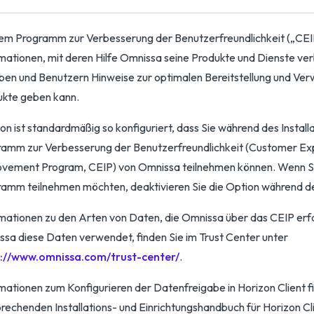
em Programm zur Verbesserung der Benutzerfreundlichkeit („CEI
mationen, mit deren Hilfe Omnissa seine Produkte und Dienste ve
en und Benutzern Hinweise zur optimalen Bereitstellung und Ve
ukte geben kann.
on ist standardmäßig so konfiguriert, dass Sie während des Instal
ramm zur Verbesserung der Benutzerfreundlichkeit (Customer Ex
ovement Program, CEIP) von Omnissa teilnehmen können. Wenn Si
amm teilnehmen möchten, deaktivieren Sie die Option während der
mationen zu den Arten von Daten, die Omnissa über das CEIP erfa
sa diese Daten verwendet, finden Sie im Trust Center unter
s://www.omnissa.com/trust-center/
.
mationen zum Konfigurieren der Datenfreigabe in Horizon Client f
rechenden Installations- und Einrichtungshandbuch für Horizon C