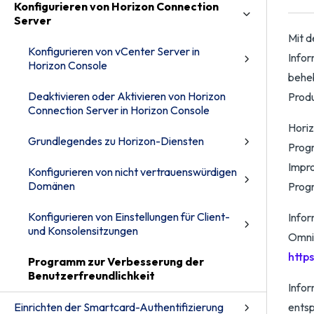
Konfigurieren von Horizon Connection
Server
Mit d
Konfigurieren von vCenter Server in
Infor
Horizon Console
beheb
Deaktivieren oder Aktivieren von Horizon
Prod
Connection Server in Horizon Console
Horiz
Grundlegendes zu Horizon-Diensten
Prog
Impr
Konfigurieren von nicht vertrauenswürdigen
Domänen
Progr
Konfigurieren von Einstellungen für Client-
Infor
und Konsolensitzungen
Omnis
http
Programm zur Verbesserung der
Benutzerfreundlichkeit
Infor
Einrichten der Smartcard-Authentifizierung
entsp