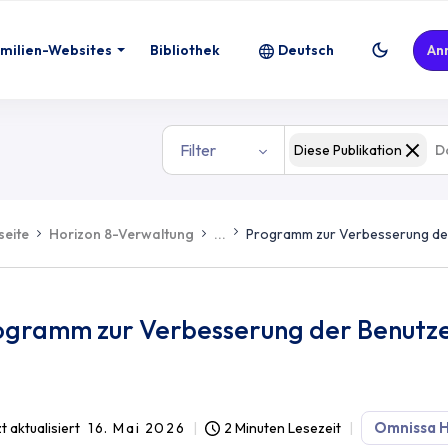
milien-Websites
Bibliothek
Deutsch
An
Filter
Diese Publikation
seite
Horizon 8-Verwaltung
...
Programm zur Verbesserung der
ogramm zur Verbesserung der Benutze
Omnissa H
t aktualisiert
16. Mai 2026
2 Minuten Lesezeit