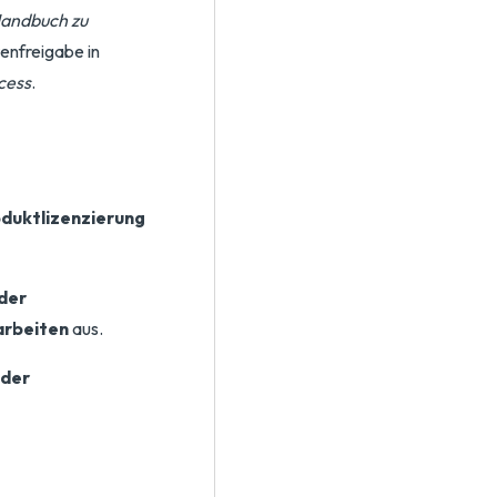
andbuch zu
enfreigabe in
cess
.
duktlizenzierung
der
arbeiten
aus.
 der