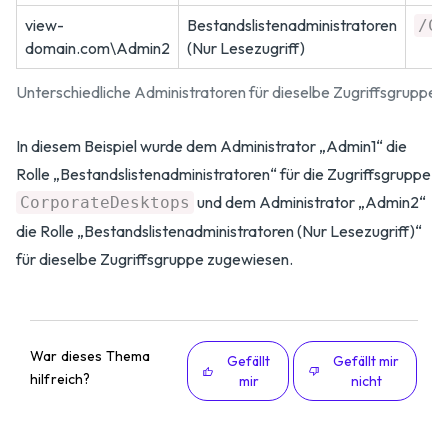
view-
Bestandslistenadministratoren
/Co
domain.com\Admin2
(Nur Lesezugriff)
Unterschiedliche Administratoren für dieselbe Zugriffsgruppe
In diesem Beispiel wurde dem Administrator „Admin1“ die
Rolle „Bestandslistenadministratoren“ für die Zugriffsgruppe
und dem Administrator „Admin2“
CorporateDesktops
die Rolle „Bestandslistenadministratoren (Nur Lesezugriff)“
für dieselbe Zugriffsgruppe zugewiesen.
War dieses Thema
Gefällt
Gefällt mir
hilfreich?
mir
nicht