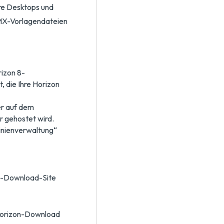
re Desktops und
MX-Vorlagendateien
rizon 8-
, die Ihre Horizon
er auf dem
 gehostet wird.
inienverwaltung“
a-Download-Site
Horizon-Download