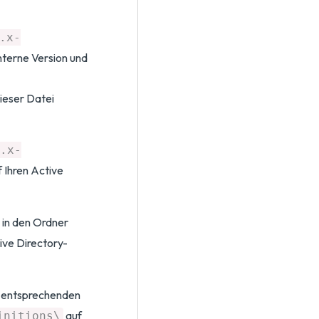
.x-
nterne Version und
dieser Datei
.x-
 Ihren Active
in den Ordner
ive Directory-
n entsprechenden
auf
initions\