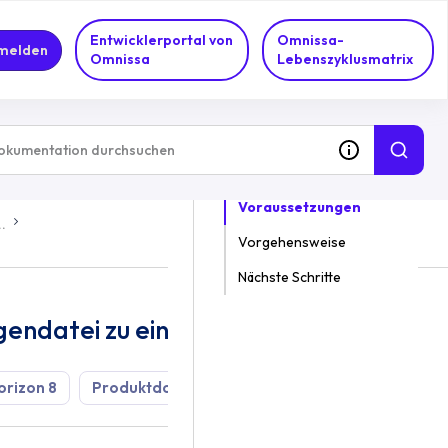
Entwicklerportal von
Omnissa-
melden
Omnissa
Lebenszyklusmatrix
IN DIESEM THEMA
Voraussetzungen
..
Vorgehensweise
Nächste Schritte
gendatei zu einem GPO
orizon 8
Produktdokumentation
2309