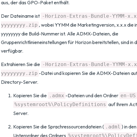
aus, der das GPO-Paket enthält.
Der Dateiname ist
-Horizon-Extras-Bundle-YYMM-x.x
, wobei YYMM die Marketingversion, x.x.x die i
yyyyyyyy.zip
yyyyyyyy die Build-Nummer ist. Alle ADMX-Dateien, die
Gruppenrichtlinieneinstellungen für Horizon bereitstellen, sind in 
verfügbar.
Extrahieren Sie die
-Horizon-Extras-Bundle-YYMM-x.x
-Datei und kopieren Sie die ADMX-Dateien auf
yyyyyyyy.zip
Directory-Server.
Kopieren Sie die
-Dateien und den Ordner
.admx
en-US
auf Ihrem Act
%systemroot%\PolicyDefinitions
Server.
Kopieren Sie die Sprachressourcendateien (
) in de
.adml
Unterordner des Ordners
%systemroot%\PolicyDef