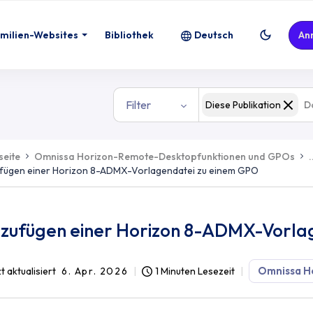
Vorlagendatei zu einem GPO
milien-Websites
Bibliothek
Deutsch
An
Filter
Diese Publikation
seite
Omnissa Horizon-Remote-Desktopfunktionen und GPOs
.
fügen einer Horizon 8-ADMX-Vorlagendatei zu einem GPO
nzufügen einer Horizon 8-ADMX-Vorla
Omnissa H
t aktualisiert
6. Apr. 2026
1 Minuten Lesezeit