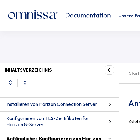
Unsere Fa
Systemanforderungen für
Serverkomponenten
Systemanforderungen für
INHALTSVERZEICHNIS
Start
Gastbetriebssysteme
Vorbereiten von Active Directory
Anf
Installieren von Horizon Connection Server
Konfigurieren von TLS-Zertifikaten für
Zuletz
Horizon 8-Server
Anfängliches Konfigurieren von Horizon