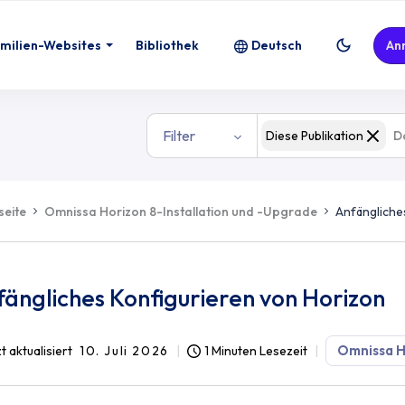
milien-Websites
Bibliothek
Deutsch
An
Filter
Diese Publikation
seite
Omnissa Horizon 8-Installation und -Upgrade
Anfängliche
ängliches Konfigurieren von Horizon
Omnissa H
t aktualisiert
10. Juli 2026
1 Minuten Lesezeit