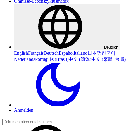
Omnissa-Lebenszyklusmatrix
Deutsch
English
Français
Deutsch
Español
Italiano
日本語
한국어
Nederlands
Português (Brasil)
中文 (简体)
中文 (繁體, 台灣)
Anmelden