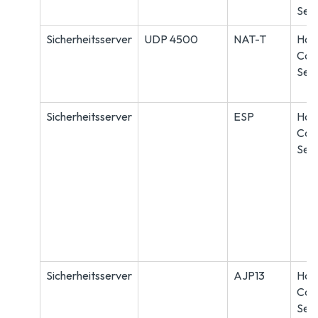
Ser
Sicherheitsserver
UDP 4500
NAT-T
Hor
Con
Ser
Sicherheitsserver
ESP
Hor
Con
Ser
Sicherheitsserver
AJP13
Hor
Con
Ser