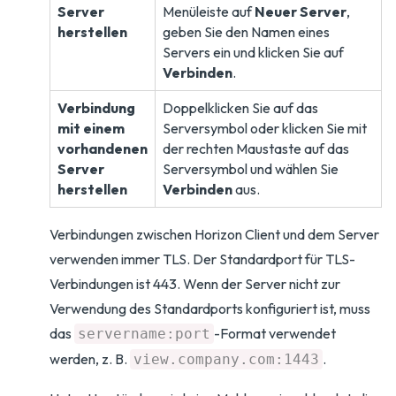
Server
Menüleiste auf
Neuer Server
,
herstellen
geben Sie den Namen eines
Servers ein und klicken Sie auf
Verbinden
.
Verbindung
Doppelklicken Sie auf das
mit einem
Serversymbol oder klicken Sie mit
vorhandenen
der rechten Maustaste auf das
Server
Serversymbol und wählen Sie
herstellen
Verbinden
aus.
Verbindungen zwischen Horizon Client und dem Server
verwenden immer TLS. Der Standardport für TLS-
Verbindungen ist 443. Wenn der Server nicht zur
Verwendung des Standardports konfiguriert ist, muss
das
-Format verwendet
servername:port
werden, z. B.
.
view.company.com:1443