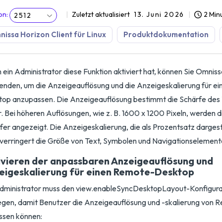
on
:
Zuletzt aktualisiert
13. Juni 2026
2 Min
2512
issa Horizon Client für Linux
Produktdokumentation
ein Administrator diese Funktion aktiviert hat, können Sie Omniss
nden, um die Anzeigeauflösung und die Anzeigeskalierung für e
op anzupassen. Die Anzeigeauflösung bestimmt die Schärfe des 
r. Bei höheren Auflösungen, wie z. B. 1600 x 1200 Pixeln, werden 
fer angezeigt. Die Anzeigeskalierung, die als Prozentsatz dargeste
verringert die Größe von Text, Symbolen und Navigationselement
ivieren der anpassbaren Anzeigeauflösung und
eigeskalierung für einen Remote-Desktop
dministrator muss den view.enableSyncDesktopLayout-Konfigurat
egen, damit Benutzer die Anzeigeauflösung und -skalierung von
ssen können: