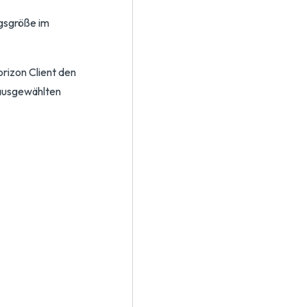
ngsgröße im
orizon Client den
 ausgewählten