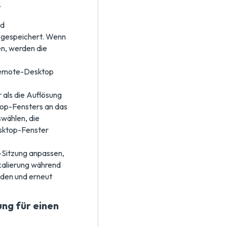
.
nd
m gespeichert. Wenn
n, werden die
 Remote-Desktop
 als die Auflösung
top-Fensters an das
swählen, die
esktop-Fenster
Sitzung anpassen,
kalierung während
den und erneut
ng für einen