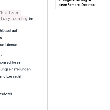
Anzeigeskalierung für
einen Remote-Desktop
/horizon-
im
atory-config
lüssel auf
ie
en können.
t-
ionsschlüssel
sungseinstellungen
enutzer nicht
nsdatei.