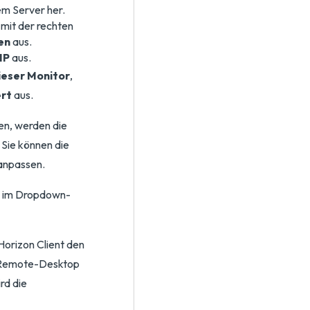
em Server her.
mit der rechten
en
aus.
IP
aus.
Dieser Monitor
,
ert
aus.
n, werden die
Sie können die
anpassen.
g im Dropdown-
Horizon Client den
r Remote-Desktop
rd die