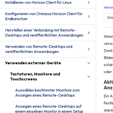
Installieren von Horizon Client für Linux
Versi
Konfigurieren von Omnissa Horizon Client für
Omn
Endbenutzer
Herstellen einer Verbindung mit Remote-
Desktops und veröffentlichten Anwendungen
Wenn 
verwe
Verwenden von Remote-Desktops und
Deskt
veröffentlichten Anwendungen
Bilde
Verwenden externer Geräte
schär
oder 
Tastaturen, Monitore und
Touchscreens
Akt
Anz
Auswählen bestimmter Monitore zum
Anzeigen eines Remote-Desktops
Ein A
festl
Anzeigen eines Remote-Desktops auf
anpa
einem einzelnen Monitor in einem Setup