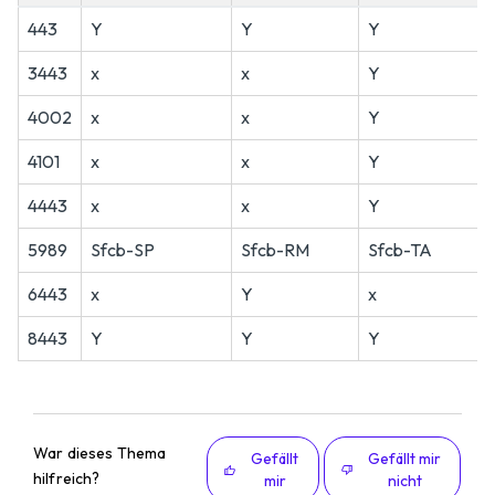
443
Y
Y
Y
3443
x
x
Y
4002
x
x
Y
4101
x
x
Y
4443
x
x
Y
5989
Sfcb-SP
Sfcb-RM
Sfcb-TA
6443
x
Y
x
8443
Y
Y
Y
War dieses Thema
Gefällt
Gefällt mir
hilfreich?
mir
nicht