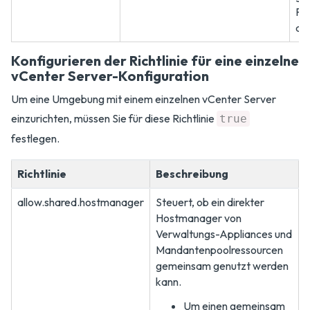
Fun
dea
Konfigurieren der Richtlinie für eine einzelne
vCenter Server-Konfiguration
Um eine Umgebung mit einem einzelnen vCenter Server
einzurichten, müssen Sie für diese Richtlinie
true
festlegen.
Richtlinie
Beschreibung
allow.shared.hostmanager
Steuert, ob ein direkter
Hostmanager von
Verwaltungs-Appliances und
Mandantenpoolressourcen
gemeinsam genutzt werden
kann.
Um einen gemeinsam