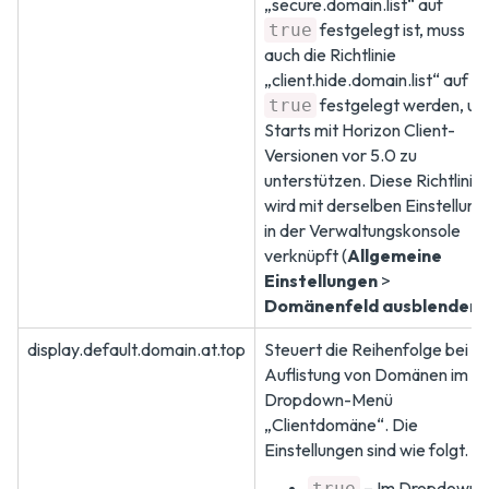
„secure.domain.list“ auf
festgelegt ist, muss
true
auch die Richtlinie
„client.hide.domain.list“ auf
festgelegt werden, u
true
Starts mit Horizon Client-
Versionen vor 5.0 zu
unterstützen. Diese Richtlinie
wird mit derselben Einstellung
in der Verwaltungskonsole
verknüpft (
Allgemeine
Einstellungen
>
Domänenfeld ausblenden
).
display.default.domain.at.top
Steuert die Reihenfolge bei d
Auflistung von Domänen im
Dropdown-Menü
„Clientdomäne“. Die
Einstellungen sind wie folgt.
– Im Dropdown-
true