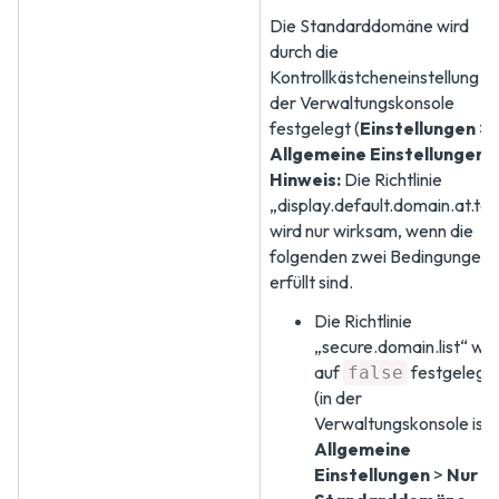
Die Standarddomäne wird
durch die
Kontrollkästcheneinstellung in
der Verwaltungskonsole
festgelegt (
Einstellungen
>
Allgemeine Einstellungen
).
Hinweis:
Die Richtlinie
„display.default.domain.at.to
wird nur wirksam, wenn die
folgenden zwei Bedingungen
erfüllt sind.
Die Richtlinie
„secure.domain.list“ wir
auf
festgelegt
false
(in der
Verwaltungskonsole ist
Allgemeine
Einstellungen
>
Nur