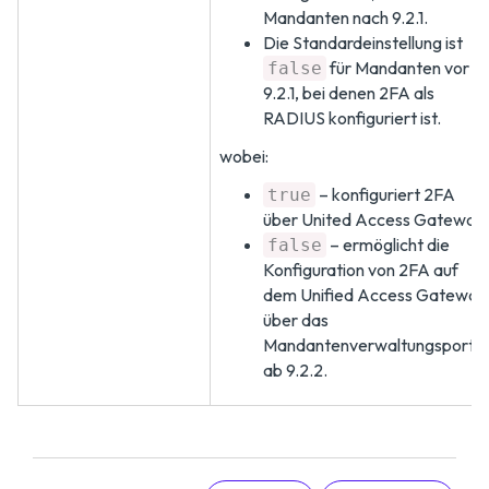
Mandanten nach 9.2.1.
Die Standardeinstellung ist
für Mandanten vor
false
9.2.1, bei denen 2FA als
RADIUS konfiguriert ist.
wobei:
– konfiguriert 2FA
true
über United Access Gateway
– ermöglicht die
false
Konfiguration von 2FA auf
dem Unified Access Gateway
über das
Mandantenverwaltungsportal
ab 9.2.2.