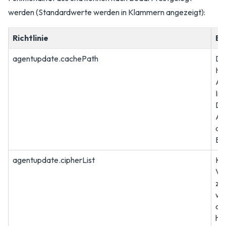
werden (Standardwerte werden in Klammern angezeigt):
Richtlinie
Be
agentupdate.cachePath
Da
He
Ag
In
Di
App
di
Be
agentupdate.cipherList
Kr
Ve
zu
we
de
he