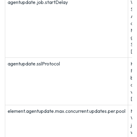
agentupdate.job.startDelay
War
Su
Akt
de
Ma
ges
St
[6
agentupdate.sslProtocol
Kr
Pro
bei
de
ve
[T
element.agentupdate.max.concurrent.updates.per.pool
Ma
VMs
jed
wer