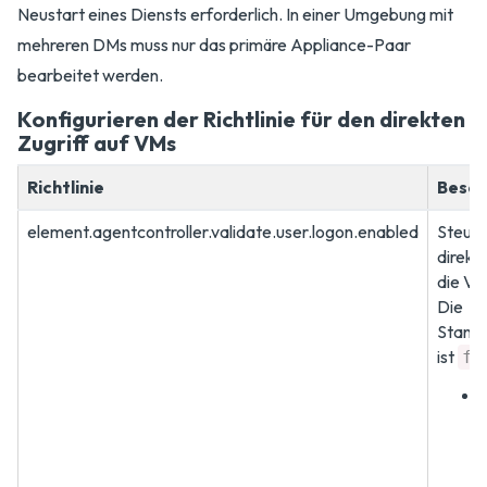
Neustart eines Diensts erforderlich. In einer Umgebung mit
mehreren DMs muss nur das primäre Appliance-Paar
bearbeitet werden.
Konfigurieren der Richtlinie für den direkten
Zugriff auf VMs
Richtlinie
Besch
element.agentcontroller.validate.user.logon.enabled
Steuer
direkte
die VM 
Die
Standa
ist
fa