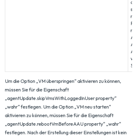
di
sic
ma
Feh
na
Au
Akt
Ag
wir
St
Um die Option „VM überspringen“ aktivieren zu können,
müssen Sie für die Eigenschaft
„agentUpdate.skipVmsWithLoggedInUser property“
„wahr“ festlegen. Um die Option „VM neu starten“
aktivieren zu können, müssen Sie für die Eigenschaft
„agentUpdate.rebootVmBeforeAAU property“ „wahr“
festlegen. Nach der Erstellung dieser Einstellungen ist kein