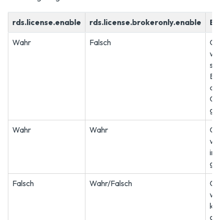
rds.license.enable
rds.license.brokeronly.enable
Er
Wahr
Falsch
CA
we
sow
Bro
auc
Cli
ge
Wahr
Wahr
CA
we
in 
ge
Falsch
Wahr/Falsch
CA
we
kei
ge