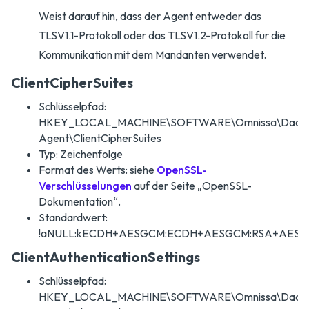
Weist darauf hin, dass der Agent entweder das
TLSV1.1-Protokoll oder das TLSV1.2-Protokoll für die
Kommunikation mit dem Mandanten verwendet.
ClientCipherSuites
Schlüsselpfad:
HKEY_LOCAL_MACHINE\SOFTWARE\Omnissa\DaaS
Agent\ClientCipherSuites
Typ: Zeichenfolge
Format des Werts: siehe
OpenSSL-
Verschlüsselungen
auf der Seite „OpenSSL-
Dokumentation“.
Standardwert:
!aNULL:kECDH+AESGCM:ECDH+AESGCM:RSA+AESG
ClientAuthenticationSettings
Schlüsselpfad:
HKEY_LOCAL_MACHINE\SOFTWARE\Omnissa\DaaS