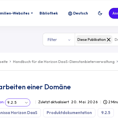
milien-Websites
Bibliothek
Deutsch
An
Filter
Diese Publikation
seite
Handbuch für die Horizon DaaS-Dienstanbieterverwaltung
arbeiten einer Domäne
on
:
Zuletzt aktualisiert
20. Mai 2026
2 Min
9.2.5
nissa Horizon DaaS
Produktdokumentation
9.2.5