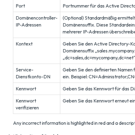
Port
Portnummer für das Active Directo
Domänencontroller-
(Optional) Standardmäßig ermitte
IP-Adressen
Domänensuffix. Diese Standardeins
mehrerer IP-Adressen überschreib
Kontext
Geben Sie den Active Directory-Ko
Domänensuffix „sales.mycompany.n
„dc=sales,dc=mycompany,dc=net“ 
Service-
Geben Sie den definierten Namen 
Dienstkonto-DN
ein. Beispiel: CN=Administrator,C
Kennwort
Geben Sie das Kennwort für das Di
Kennwort
Geben Sie das Kennwort erneut ein
verifizieren
Any incorrect information is highlighted in red and a descript