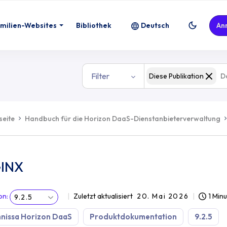
milien-Websites
Bibliothek
Deutsch
An
Filter
Diese Publikation
seite
Handbuch für die Horizon DaaS-Dienstanbieterverwaltung
INX
on
:
Zuletzt aktualisiert
20. Mai 2026
1 Min
9.2.5
nissa Horizon DaaS
Produktdokumentation
9.2.5