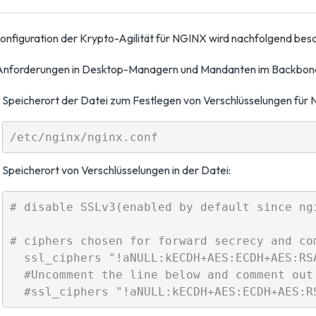
onfiguration der Krypto-Agilität für NGINX wird nachfolgend bes
 Anforderungen in Desktop-Managern und Mandanten im Backbon
Speicherort der Datei zum Festlegen von Verschlüsselungen für N
Speicherort von Verschlüsselungen in der Datei:
# disable SSLv3(enabled by default since ngi
# ciphers chosen for forward secrecy and com
  ssl_ciphers "!aNULL:kECDH+AES:ECDH+AES:RSA
  #Uncomment the line below and comment out 