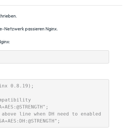
chrieben.
e-Netzwerk passieren Nginx.
ginx:
nx 0.8.19);

patibility

+AES:@STRENGTH";

above line when DH need to enabled
