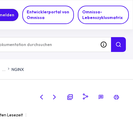
Entwicklerportal von
Omnissa-
melden
Omnissa
Lebenszyklusmatrix
...
NGINX
uten Lesezeit