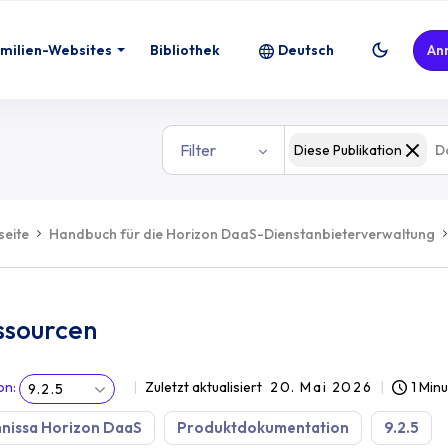
milien-Websites
Bibliothek
Deutsch
An
Filter
Diese Publikation
seite
Handbuch für die Horizon DaaS-Dienstanbieterverwaltung
ssourcen
on
:
Zuletzt aktualisiert
20. Mai 2026
1 Min
9.2.5
nissa Horizon DaaS
Produktdokumentation
9.2.5