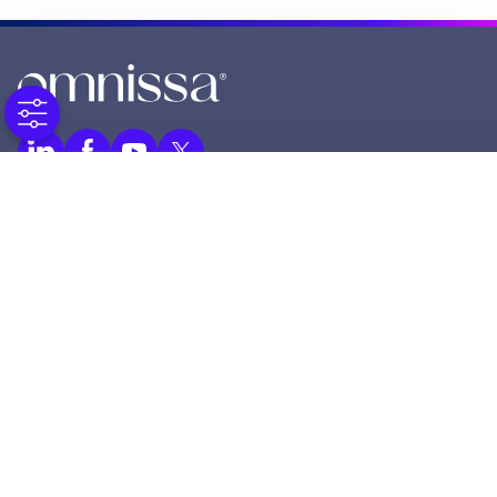
© 2025 Omnissa, LLC
590 E Middlefield Road,
Mountain View CA 94043
Alle Rechte vorbehalten.
Angebote
Unternehmen
Omnissa-Plattform
Über
Platform Services
Neuigkeiten
Produkte
Karriere
Ressourcen
Kontakt
Blog