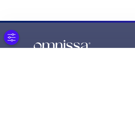
© 2025 Omnissa, LLC
590 E Middlefield Road,
Mountain View CA 94043
Alle Rechte vorbehalten.