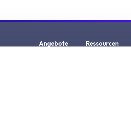
Angebote
Ressourcen
Omnissa-Plattform
Blog
Platform Services
Partner
Produkte
Sicherheitsantwort
Trust Center
Benutzerportal
Glossar
Data rights request