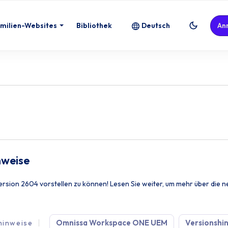
milien-Websites
Bibliothek
Deutsch
An
nweise
sion 2604 vorstellen zu können! Lesen Sie weiter, um mehr über die n
Omnissa Workspace ONE UEM
Versionshi
hinweise