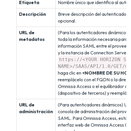
Etiqueta
Nombre único que identifica al aute
Descripción
Breve descripción del autenticador 
opcional.
URL de
(Para los autenticadores dinámicos)
metadatos
toda la información necesaria para i
información SAML entre el proveed
y la instancia de Connection Server.
https://<YOUR HORIZON SE
NAME>/SAAS/API/1.0/GET/me
haga clic en
<NOMBRE DE SU HOR
reemplácelo con el FQDN o la direcci
Omnissa Access o el equilibrador de
(dispositivo de terceros) y reempláce
URL de
(Para autenticadores dinámicos) UR
administración
consola de administración del prove
SAML. Para Omnissa Access, esta UR
interfaz web de Omnissa Access Con