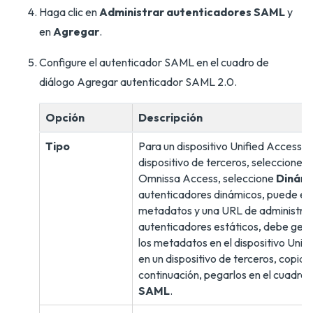
Haga clic en
Administrar autenticadores SAML
y
en
Agregar
.
Configure el autenticador SAML en el cuadro de
diálogo Agregar autenticador SAML 2.0.
Opción
Descripción
Tipo
Para un dispositivo Unified Access 
dispositivo de terceros, seleccione
E
Omnissa Access, seleccione
Dinám
autenticadores dinámicos, puede es
metadatos y una URL de administraci
autenticadores estáticos, debe gene
los metadatos en el dispositivo Uni
en un dispositivo de terceros, copiar
continuación, pegarlos en el cuadro
SAML
.