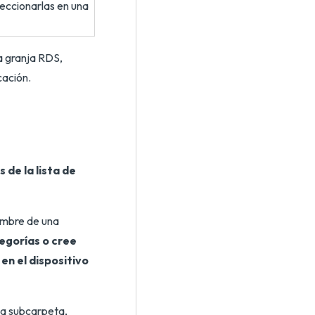
eleccionarlas en una
a granja RDS,
cación.
de la lista de
nombre de una
egorías o cree
en el dispositivo
na subcarpeta,