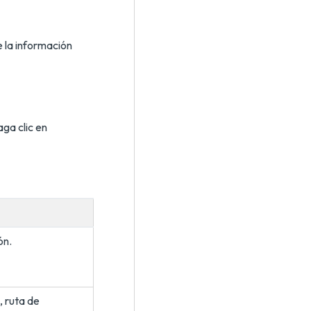
 la información
aga clic en
ón.
, ruta de