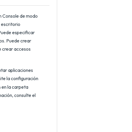
on Console de modo
 escritorio
Puede especificar
tos. Puede crear
e crear accesos
utar aplicaciones
ite la configuración
 en la carpeta
ación, consulte el