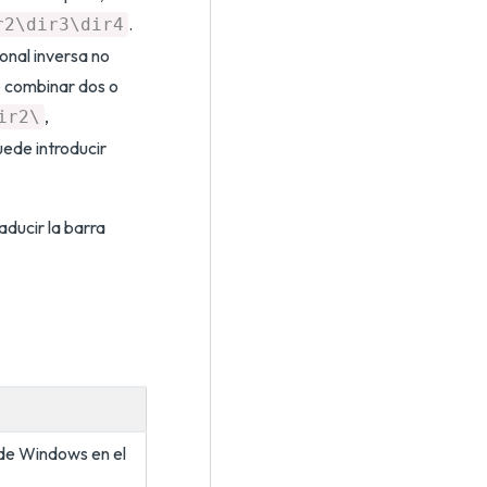
.
r2\dir3\dir4
onal inversa no
le combinar dos o
,
ir2\
ede introducir
aducir la barra
 de Windows en el