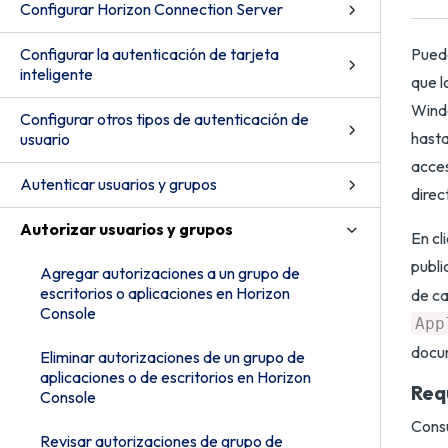
Configurar Horizon Connection Server
Configurar la autenticación de tarjeta
Puede
inteligente
que l
Windo
Configurar otros tipos de autenticación de
hasta
usuario
acces
Autenticar usuarios y grupos
direc
Autorizar usuarios y grupos
En cl
publi
Agregar autorizaciones a un grupo de
escritorios o aplicaciones en Horizon
de ca
Console
App
docu
Eliminar autorizaciones de un grupo de
aplicaciones o de escritorios en Horizon
Req
Console
Cons
Revisar autorizaciones de grupo de