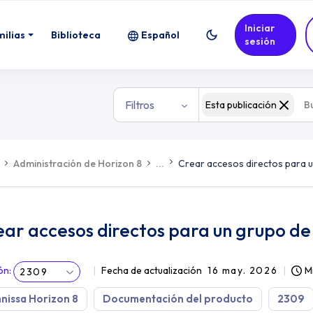
Iniciar
po de aplicaciones en Horizon Console
milias
Biblioteca
Español
sesión
Filtros
Esta publicación
Administración de Horizon 8
...
Crear accesos directos para 
ar accesos directos para un grupo de
ón
:
Fecha de actualización
16 may. 2026
M
2309
issa Horizon 8
Documentación del producto
2309