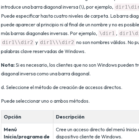
introduce una barra diagonal inversa (\), por ejemplo,
dir1\di
Puede especificar hasta cuatro niveles de carpeta. La barra diag
puede aparecer al principio ni al final de un nombre y no es posib
más barras diagonales inversas. Por ejemplo,
,
\dir1
dir1\d
y
no son nombres válidos. No pu
dir1\\dir2
dir1\\\dir2
palabras clave reservadas de Windows.
Nota:
Si es necesario, los clientes que no son Windows pueden tr
diagonal inversa como una barra diagonal.
d. Seleccione el método de creación de accesos directos.
Puede seleccionar uno o ambos métodos.
Opción
Descripción
Menú
Cree un acceso directo del menú Inicio
Inicio/programa de
dispositivo cliente de Windows.