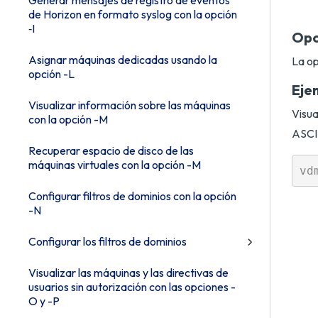
Generar mensajes de registro de eventos
de Horizon en formato syslog con la opción
‑I
Opc
Asignar máquinas dedicadas usando la
La op
opción -L
Eje
Visualizar información sobre las máquinas
Visua
con la opción -M
ASCII
Recuperar espacio de disco de las
máquinas virtuales con la opción -M
Configurar filtros de dominios con la opción
-N
Configurar los filtros de dominios
Visualizar las máquinas y las directivas de
usuarios sin autorización con las opciones -
O y -P