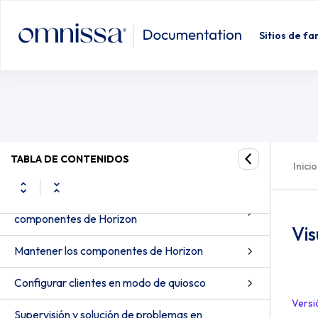
Configurar la autenticación de tarjeta
inteligente
Sitios de fa
Configurar otros tipos de autenticación de
usuario
Autenticar usuarios y grupos
Autorizar usuarios y grupos
Configurar la administración delegada basada
TABLA DE CONTENIDOS
Inicio
en roles
Configurar directivas de grupo para
componentes de Horizon
Vis
Mantener los componentes de Horizon
Configurar clientes en modo de quiosco
Versi
Supervisión y solución de problemas en