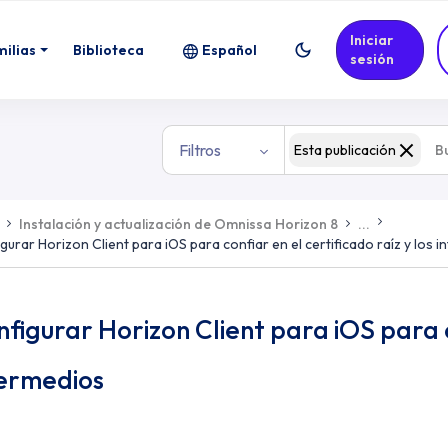
ra confiar en el certificado raíz y los
Iniciar
milias
Biblioteca
Español
sesión
Filtros
Esta publicación
Instalación y actualización de Omnissa Horizon 8
...
gurar Horizon Client para iOS para confiar en el certificado raíz y los 
figurar Horizon Client para iOS para co
termedios