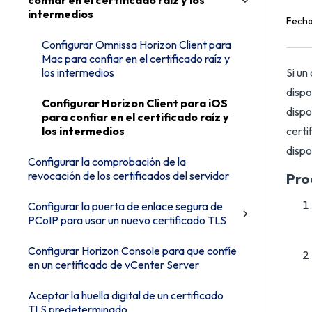
confiar en el certificado raíz y los
intermedios
Fecha
Configurar Omnissa Horizon Client para
Mac para confiar en el certificado raíz y
los intermedios
Si un
dispo
Configurar Horizon Client para iOS
dispo
para confiar en el certificado raíz y
los intermedios
certi
dispo
Configurar la comprobación de la
revocación de los certificados del servidor
Pro
Configurar la puerta de enlace segura de
PCoIP para usar un nuevo certificado TLS
Configurar Horizon Console para que confíe
en un certificado de vCenter Server
Aceptar la huella digital de un certificado
TLS predeterminado