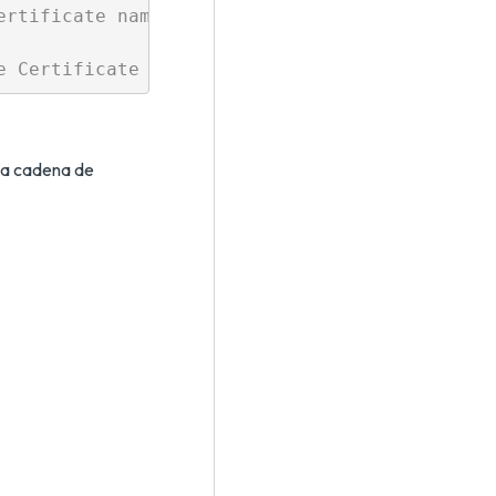
ertificate name cannot be verified. Installin
 la cadena de