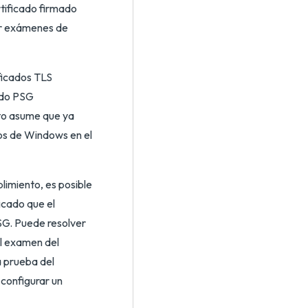
rtificado firmado
ar exámenes de
ficados TLS
ado PSG
to asume que ya
dos de Windows en el
limiento, es posible
icado que el
PSG. Puede resolver
el examen del
 prueba del
 configurar un