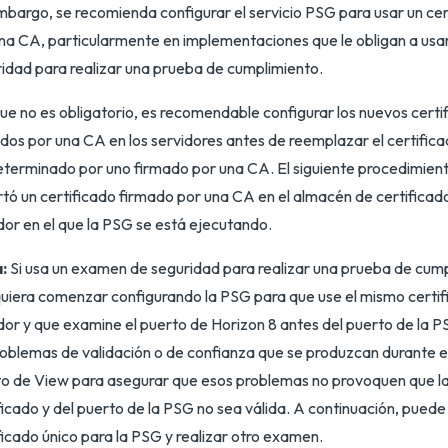
mbargo, se recomienda configurar el servicio PSG para usar un ce
na CA, particularmente en implementaciones que le obligan a us
idad para realizar una prueba de cumplimiento.
e no es obligatorio, es recomendable configurar los nuevos certi
dos por una CA en los servidores antes de reemplazar el certific
terminado por uno firmado por una CA. El siguiente procedimien
tó un certificado firmado por una CA en el almacén de certifica
dor en el que la PSG se está ejecutando.
:
Si usa un examen de seguridad para realizar una prueba de cump
uiera comenzar configurando la PSG para que use el mismo certif
dor y que examine el puerto de Horizon 8 antes del puerto de la 
roblemas de validación o de confianza que se produzcan durante 
o de View para asegurar que esos problemas no provoquen que la
ficado y del puerto de la PSG no sea válida. A continuación, puede
ficado único para la PSG y realizar otro examen.