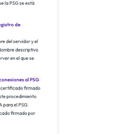
ue la PSG se está
egistro de
e del servidor y el
 Nombre descriptivo
rver en el que se
 conexiones al PSG
 certificado firmado
ste procedimiento
A para el PSG.
ficado firmado por