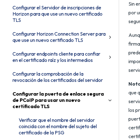
Sin e
Configurar el Servidor de inscripciones de
por u
Horizon para que use un nuevo certificado
TLS
segur
Configurar Horizon Connection Server para
Aunqu
que use un nuevo certificado TLS
firma
prede
Configurar endpoints cliente para confiar
en el certificado raíz y los intermedios
impor
servi
Configurar la comprobación de la
revocación de los certificados del servidor
Nota
que q
Configurar la puerta de enlace segura
de PCoIP para usar un nuevo
servi
certificado TLS
los p
puert
Verificar que el nombre del servidor
coincida con el nombre del sujeto del
certi
certificado de la PSG
certi