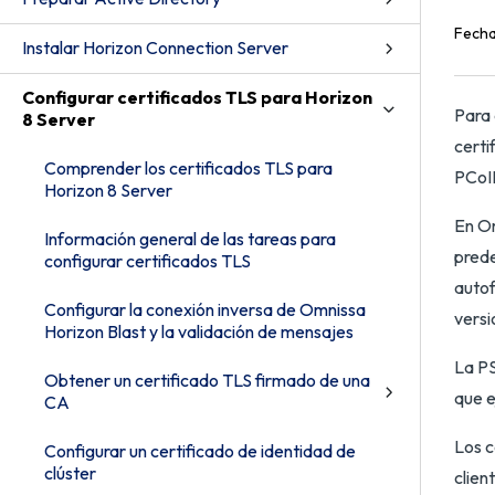
Fecha
Instalar Horizon Connection Server
Configurar certificados TLS para Horizon
Para 
8 Server
certi
Comprender los certificados TLS para
PCoIP
Horizon 8 Server
En Om
Información general de las tareas para
prede
configurar certificados TLS
autof
Configurar la conexión inversa de Omnissa
versi
Horizon Blast y la validación de mensajes
La PS
Obtener un certificado TLS firmado de una
que e
CA
Los c
Configurar un certificado de identidad de
clúster
clien