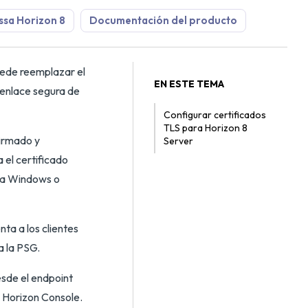
sa Horizon 8
Documentación del producto
puede reemplazar el
EN ESTE TEMA
 enlace segura de
Configurar certificados
TLS para Horizon 8
firmado y
Server
 el certificado
ara Windows o
ta a los clientes
a la PSG.
sde el endpoint
a Horizon Console.