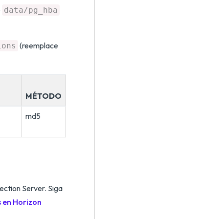
o
data/pg_hba
(reemplace
ions
MÉTODO
md5
ection Server. Siga
s en Horizon