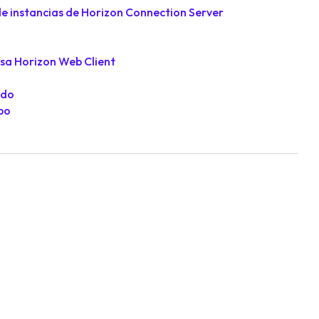
 de instancias de Horizon Connection Server
ssa Horizon Web Client
ado
upo