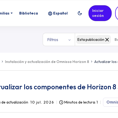
Iniciar
zon 8 Server
milias
Biblioteca
Español
sesión
Filtros
Esta publicación
Instalación y actualización de Omnissa Horizon 8
Actualizar lo
ualizar los componentes de Horizon 8
Omnis
 de actualización
10 jul. 2026
Minutos de lectura: 1