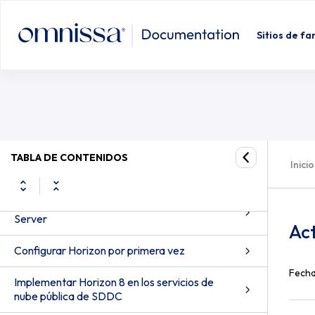
Actualizar los componentes de Hori
Sitios de fa
Requisitos del sistema para componentes del
servidor
Requisitos del sistema para sistemas
operativos invitados
Preparar Active Directory
TABLA DE CONTENIDOS
Inicio
Instalar Horizon Connection Server
Configurar certificados TLS para Horizon 8
Server
Act
Configurar Horizon por primera vez
Fecha
Implementar Horizon 8 en los servicios de
nube pública de SDDC