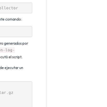
iente comando:
stro generados por
on-log-
cutó el script.
ede ejecutar un
ar.gz
