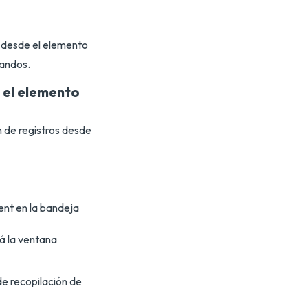
e desde el elemento
mandos.
e el elemento
n de registros desde
ient en la bandeja
rá la ventana