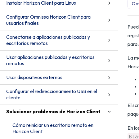
Instalar Horizon Client para Linux
Omn
Configurar Omnissa Horizon Client para
usuarios finales
Puede
regis
Conectarse a aplicaciones publicadas y
escritorios remotos
para 
Usar aplicaciones publicadas y escritorios
La ma
remotos
Horiz
Usar dispositivos externos
Configurar el redireccionamiento USB en el
cliente
El sc
Solucionar problemas de Horizon Client
paqu
Cómo reiniciar un escritorio remoto en
En lo
Horizon Client
Bla