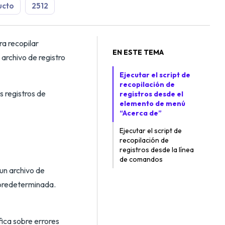
ucto
2512
ra recopilar
EN ESTE TEMA
 archivo de registro
Ejecutar el script de
recopilación de
s registros de
registros desde el
elemento de menú
“Acerca de”
Ejecutar el script de
recopilación de
registros desde la línea
de comandos
 un archivo de
predeterminada.
ica sobre errores