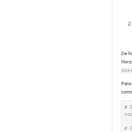
De fo
Horiz
xxx
Para 
coman
# 
su
# 