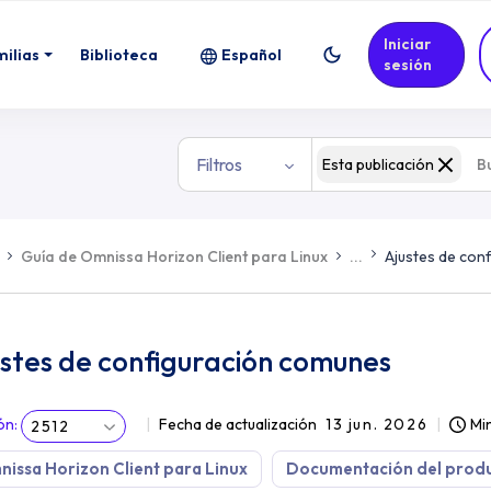
Iniciar
milias
Biblioteca
Español
sesión
Filtros
Esta publicación
Guía de Omnissa Horizon Client para Linux
...
Ajustes de con
stes de configuración comunes
ón
:
Fecha de actualización
13 jun. 2026
Min
2512
issa Horizon Client para Linux
Documentación del prod