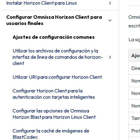
Instalar Horizon Client para Linux
Configurar Omnissa Horizon Client para
Omnis
usuarios finales
escri
Ajustes de configuración comunes
La si
Utilizar los archivos de configuración y la
Aju
interfaz de línea de comandos de horizon-
client
Dire
Utilizar URI para configurar Horizon Client
Nom
Configurar Horizon Client para la
Nom
autenticación con tarjetas inteligentes
Nom
Configurar las opciones de Omnissa
Horizon Blast para Horizon Linux Client
Tam
Configurar la caché de imágenes de
Prot
BlastCodec