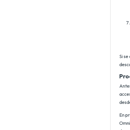
Si se
desc
Pro
Antes
acces
desde
En pr
Omnis