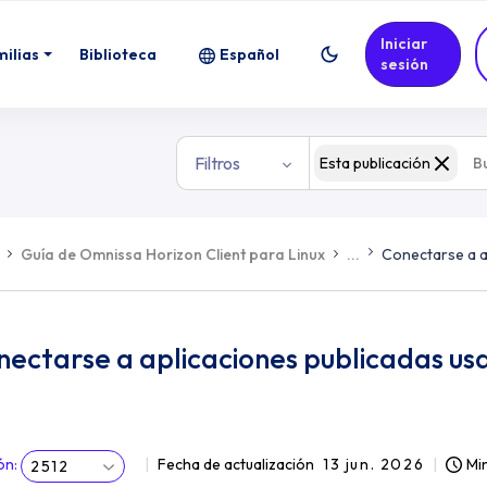
Iniciar
milias
Biblioteca
Español
sesión
Filtros
Esta publicación
Guía de Omnissa Horizon Client para Linux
...
Conectarse a a
ectarse a aplicaciones publicadas us
ón
:
Fecha de actualización
13 jun. 2026
Min
2512