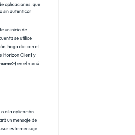
de aplicaciones, que
o sin autenticar
e un inicio de
cuenta se utilice
n, haga clic con el
de Horizon Client y
 name>)
en el menú
o a la aplicación
rará un mensaje de
á usar este mensaje