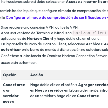
Instrucciones sobre si debe seleccionar
Acceso sin autenticar
 administrador le pide que configure el modo de comprobación de c
ulte
Configurar el modo de comprobación de certificados en H
Si se requiere una conexión VPN, active la VPN.
Abra una ventana de Terminal e introduzca
horizon-client
aplicaciones de
Horizon Client
y haga doble clic en el icono.
En la pantalla de inicio de Horizon Client, seleccione
Archivo
>
Ac
autenticar
en la barra de menús si dicha opción no estuviera se
Conéctese a la instancia de Omnissa Horizon Connection Server
acceso sin autenticar.
Opción
Acción
Conectarse
Haga doble clic en el botón
+ Agregar servid
a un
en
Nuevo servidor
en la barra de menús, intr
servidor
de un servidor y haga clic en
Conectarse
.
nuevo