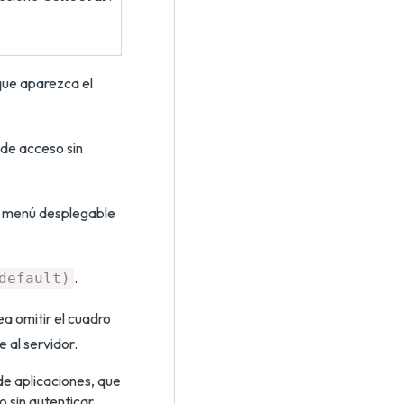
que aparezca el
 de acceso sin
el menú desplegable
.
default)
ea omitir el cuadro
 al servidor.
de aplicaciones, que
o sin autenticar