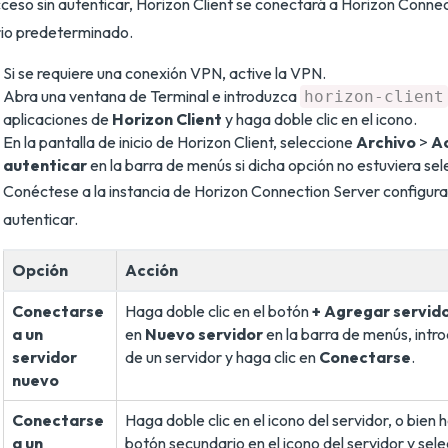
ceso sin autenticar, Horizon Client se conectará a Horizon Connec
io predeterminado.
Si se requiere una conexión VPN, active la VPN.
Abra una ventana de Terminal e introduzca
horizon-client
aplicaciones de
Horizon Client
y haga doble clic en el icono.
En la pantalla de inicio de Horizon Client, seleccione
Archivo
>
Ac
autenticar
en la barra de menús si dicha opción no estuviera se
Conéctese a la instancia de Horizon Connection Server configura
autenticar.
Opción
Acción
Conectarse
Haga doble clic en el botón
+ Agregar servid
a un
en
Nuevo servidor
en la barra de menús, intr
servidor
de un servidor y haga clic en
Conectarse
.
nuevo
Conectarse
Haga doble clic en el icono del servidor, o bien h
a un
botón secundario en el icono del servidor y sel