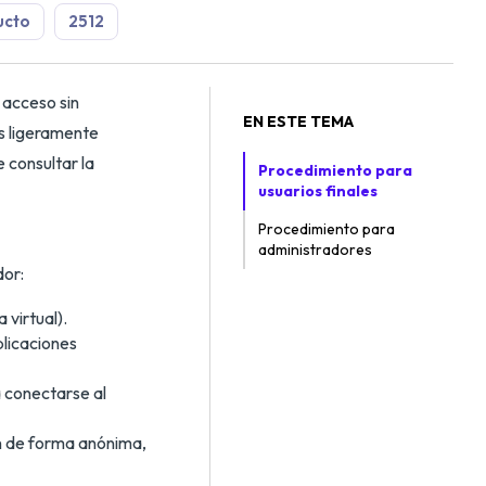
ucto
2512
 acceso sin
EN ESTE TEMA
s ligeramente
e consultar la
Procedimiento para
usuarios finales
Procedimiento para
administradores
dor:
 virtual).
plicaciones
a conectarse al
ón de forma anónima,