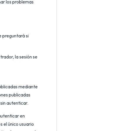
onar los problemas
e preguntará si
trador, la sesión se
publicadas mediante
ones publicadas
sin autenticar.
autenticar en
 el único usuario