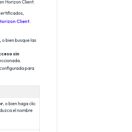
en Horizon Client.
ertificados,
orizon Client
.
, o bien busque las
ceso sin
leccionada.
 configurada para
or
, o bien haga clic
oduzca el nombre