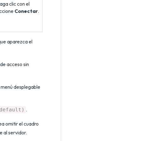
aga clic con el
eccione
Conectar
.
que aparezca el
 de acceso sin
el menú desplegable
.
default)
ea omitir el cuadro
 al servidor.