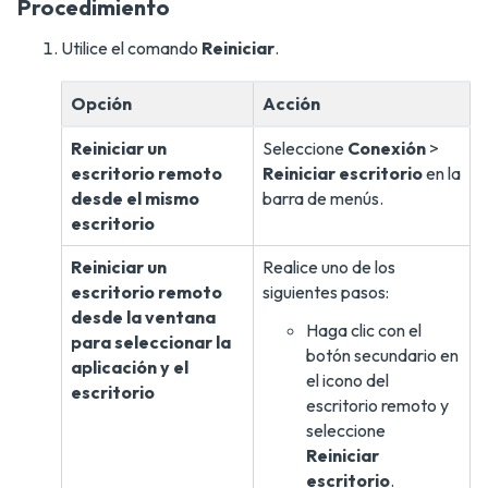
Procedimiento
Utilice el comando
Reiniciar
.
Opción
Acción
Reiniciar un
Seleccione
Conexión
>
escritorio remoto
Reiniciar escritorio
en la
desde el mismo
barra de menús.
escritorio
Reiniciar un
Realice uno de los
escritorio remoto
siguientes pasos:
desde la ventana
Haga clic con el
para seleccionar la
botón secundario en
aplicación y el
el icono del
escritorio
escritorio remoto y
seleccione
Reiniciar
escritorio
.