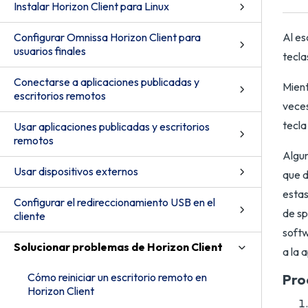
Instalar Horizon Client para Linux
Configurar Omnissa Horizon Client para
Al es
usuarios finales
tecla
Conectarse a aplicaciones publicadas y
Mient
escritorios remotos
veces
tecla
Usar aplicaciones publicadas y escritorios
remotos
Algun
Usar dispositivos externos
que d
estas
Configurar el redireccionamiento USB en el
de sp
cliente
softw
Solucionar problemas de Horizon Client
a la 
Cómo reiniciar un escritorio remoto en
Pro
Horizon Client