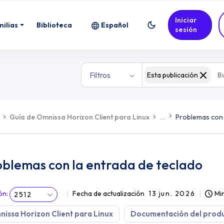
Iniciar
milias
Biblioteca
Español
sesión
Filtros
Esta publicación
Guía de Omnissa Horizon Client para Linux
...
Problemas con 
oblemas con la entrada de teclado
ón
:
Fecha de actualización
13 jun. 2026
Min
2512
issa Horizon Client para Linux
Documentación del prod