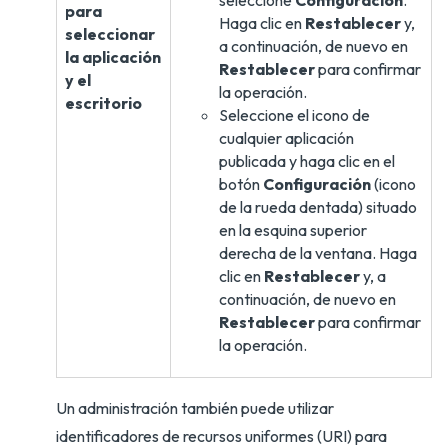
seleccione
Configuración
.
para
Haga clic en
Restablecer
y,
seleccionar
a continuación, de nuevo en
la aplicación
Restablecer
para confirmar
y el
la operación.
escritorio
Seleccione el icono de
cualquier aplicación
publicada y haga clic en el
botón
Configuración
(icono
de la rueda dentada) situado
en la esquina superior
derecha de la ventana. Haga
clic en
Restablecer
y, a
continuación, de nuevo en
Restablecer
para confirmar
la operación.
Un administración también puede utilizar
identificadores de recursos uniformes (URI) para