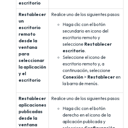
escritorio
Restablecer
Realice uno de los siguientes pasos:
un
Haga clic con el botón
escritorio
secundario en icono del
remoto
escritorio remoto y
desde la
seleccione
Restablecer
ventana
escritorio
.
para
Seleccione el icono de
seleccionar
escritorio remoto y, a
la aplicación
continuación, seleccione
y el
Conexión
>
Restablecer
en
escritorio
la barra de menús.
Restablecer
Realice uno de los siguientes pasos:
aplicaciones
Haga clic con el botón
publicadas
derecho en el icono de la
desde la
aplicación publicada y
ventana