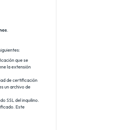
inos
.
siguientes:
ficación que se
iene la extensión
dad de certificación
 es un archivo de
do SSL del inquilino.
ificado. Este