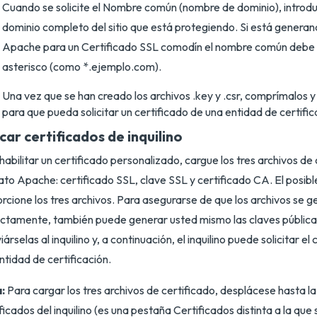
Cuando se solicite el Nombre común (nombre de dominio), introd
dominio completo del sitio que está protegiendo. Si está genera
Apache para un Certificado SSL comodín el nombre común debe
asterisco (como *.ejemplo.com).
Una vez que se han creado los archivos .key y .csr, comprímalos y 
para que pueda solicitar un certificado de una entidad de certific
car certificados de inquilino
habilitar un certificado personalizado, cargue los tres archivos de
to Apache: certificado SSL, clave SSL y certificado CA. El posible 
rcione los tres archivos. Para asegurarse de que los archivos se 
ctamente, también puede generar usted mismo las claves públicas
iárselas al inquilino y, a continuación, el inquilino puede solicitar e
entidad de certificación.
:
Para cargar los tres archivos de certificado, desplácese hasta l
ficados del inquilino (es una pestaña Certificados distinta a la que s