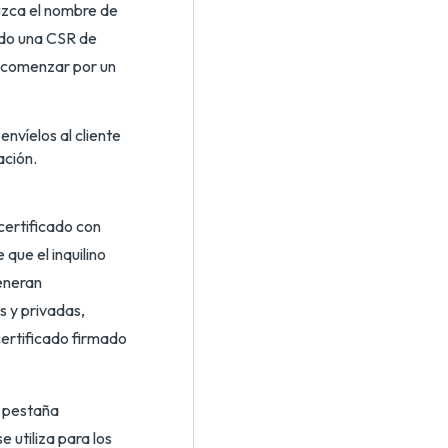
uzca el nombre de
ndo una CSR de
 comenzar por un
envíelos al cliente
ación.
 certificado con
que el inquilino
generan
 y privadas,
l certificado firmado
a pestaña
e utiliza para los