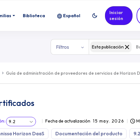
Iniciar
milias
Biblioteca
Español
sesión
Filtros
Esta publicación
Guía de administración de proveedores de servicios de Horizon 
tificados
ón
:
Fecha de actualización
15 may. 2026
M
9.2
nissa Horizon DaaS
Documentación del producto
9.