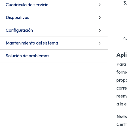
Cuadrícula de servicio
Dispositivos
Configuración
Mantenimiento del sistema
Apli
Solución de problemas
Para 
forma
propo
corre
reenv
a la 
Nota
Certi