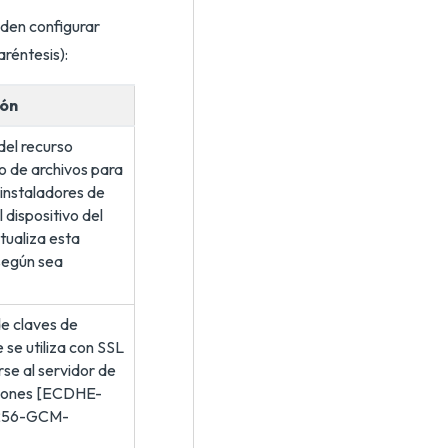
eden configurar
réntesis):
ión
del recurso
 de archivos para
instaladores de
 dispositivo del
ctualiza esta
según sea
e claves de
 se utiliza con SSL
rse al servidor de
ciones [ECDHE-
256-GCM-