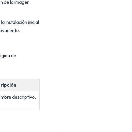
n de la imagen.
a instalación inicial
subyacente.
página de
ripción
mbre descriptivo.