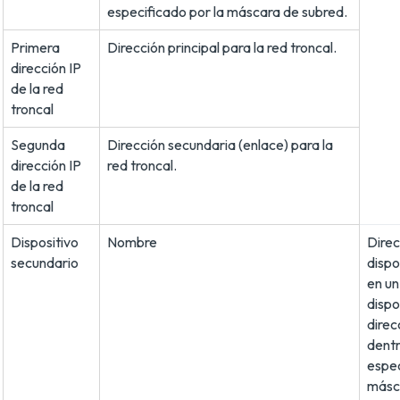
especificado por la máscara de subred.
Primera
Dirección principal para la red troncal.
dirección IP
de la red
troncal
Segunda
Dirección secundaria (enlace) para la
dirección IP
red troncal.
de la red
troncal
Dispositivo
Nombre
Direc
secundario
dispo
en un
dispo
direc
dentr
espec
másc