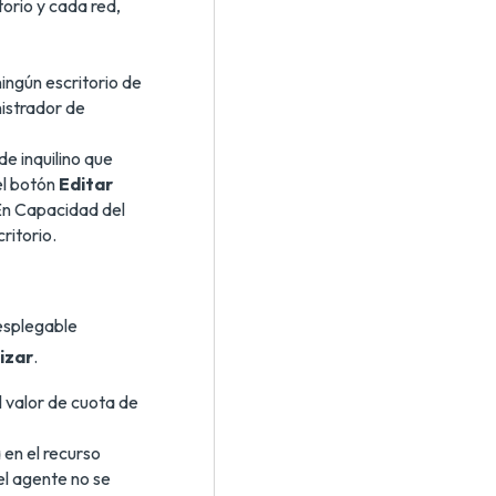
orio y cada red,
ingún escritorio de
nistrador de
de inquilino que
el botón
Editar
. En Capacidad del
ritorio.
esplegable
izar
.
l valor de cuota de
 en el recurso
el agente no se