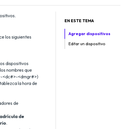
ositivos.
EN ESTE TEMA
Agregar dispositivos
ce los siguientes
Editar un dispositivo
los dispositivos
a los nombres que
ials>-<dc#>-<dmgr#>)
Establezca la hora de
adores de
adrícula de
rio
.