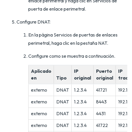
enlace perimetral y haga clic en Servicios de
puerta de enlace perimetral.
Configure DNAT:
En la página Servicios de puertas de enlaces
perimetral, haga clic en la pestaña NAT.
Configure como se muestra a continuación.
Aplicado
IP
Puerto
IP
en
Tipo
original
original
tradu
externo
DNAT
1.2.3.4
41721
192.16
externo
DNAT
1.2.3.4
8443
192.16
externo
DNAT
1.2.3.4
4431
192.16
externo
DNAT
1.2.3.4
41722
192.168