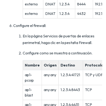
externo
DNAT
1.2.3.4
8444
192.168
externo
DNAT
1.2.3.4
4432
192.168
Configure el firewall:
En la página Servicios de puertas de enlaces
perimetral, haga clic en la pestaña Firewall.
Configure como se muestra a continuación.
Nombre
Origen
Destino
Protocolo
ap1-
any:any
1.2.3.4:41721
TCP y UDP
pcoip
ap1-
any:any
1.2.3.4:8443
TCP
blast
ap1-
any:any
1.2.3.4:4431
TCP