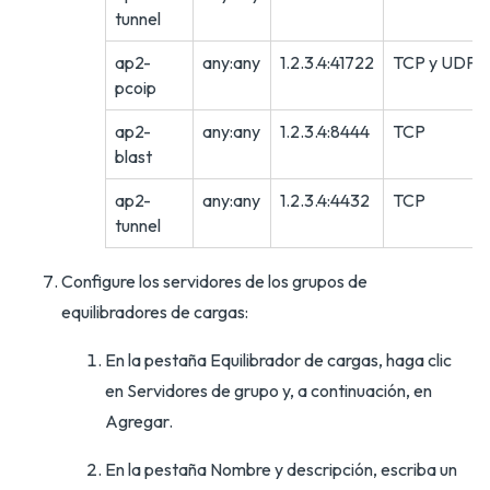
tunnel
ap2-
any:any
1.2.3.4:41722
TCP y UDP
pcoip
ap2-
any:any
1.2.3.4:8444
TCP
blast
ap2-
any:any
1.2.3.4:4432
TCP
tunnel
Configure los servidores de los grupos de
equilibradores de cargas:
En la pestaña Equilibrador de cargas, haga clic
en Servidores de grupo y, a continuación, en
Agregar.
En la pestaña Nombre y descripción, escriba un