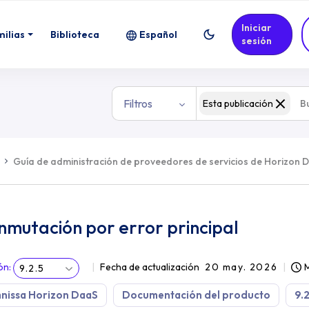
Iniciar
milias
Biblioteca
Español
sesión
Filtros
Esta publicación
Guía de administración de proveedores de servicios de Horizon 
nmutación por error principal
ón
:
Fecha de actualización
20 may. 2026
M
9.2.5
nissa Horizon DaaS
Documentación del producto
9.2