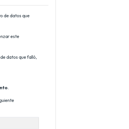
ro de datos que
enzar este
 de datos que falló,
ento
.
iguiente