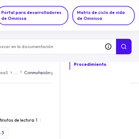
Portal para desarrolladores
Matriz de ciclo de vida
de Omnissa
de Omnissa
EN ESTE TEMA
Procedimiento
DaaS
...
Conmutación por error principal
inutos de lectura: 1
.5