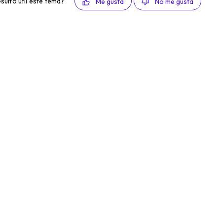
esultó útil este tema?
Me gusta
No me gusta