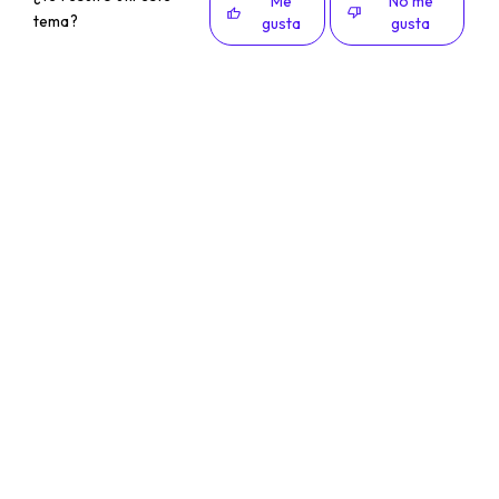
Me
No me
tema?
gusta
gusta