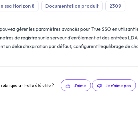
issa Horizon 8
Documentation produit
2309
pouvez gérer les paramètres avancés pour True SSO en utilisant 
ètres de registre sur le serveur d’enrôlement et des entrées LD
ent un délai d’expiration par défaut, configurent l’équilibrage de ch
rubrique a-t-elle été utile ?
J'aime
Je n'aime pas