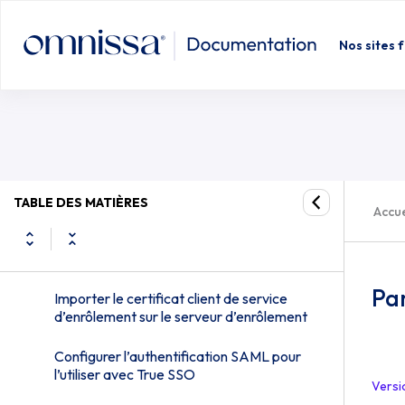
Configuration de True SSO
Nos sites 
Configurer une autorité de certification
d’entreprise
Créer des modèles de certificat utilisés
avec True SSO
Installer et configurer un serveur
d’enrôlement
TABLE DES MATIÈRES
Accue
Exporter le certificat client de service
d’enrôlement
Pa
Importer le certificat client de service
d’enrôlement sur le serveur d’enrôlement
Configurer l’authentification SAML pour
l’utiliser avec True SSO
Versi