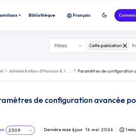
familiaux
Bibliothèque
Français
Connexi
Filtres
Cette publication
il
Administration d'Horizon 8
...
Paramètres de configuration 
ramètres de configuration avancée po
on
:
Dernière mise à jour
16 mai 2026
1 min
2309