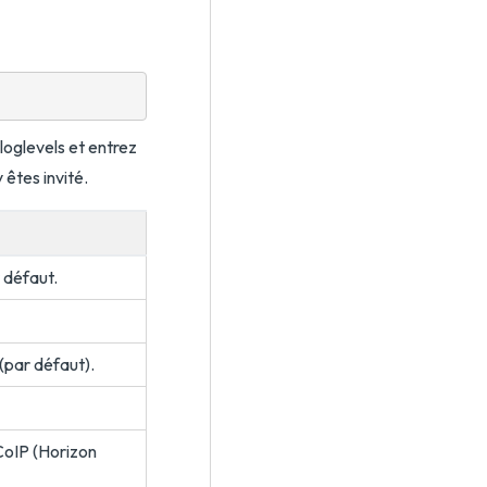
 loglevels et entrez
 êtes invité.
r défaut.
(par défaut).
CoIP (Horizon