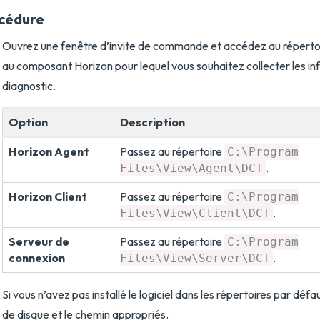
cédure
Ouvrez une fenêtre d’invite de commande et accédez au réperto
au composant Horizon pour lequel vous souhaitez collecter les i
diagnostic.
Option
Description
Horizon Agent
Passez au répertoire
C:\Program
.
Files\View\Agent\DCT
Horizon Client
Passez au répertoire
C:\Program
.
Files\View\Client\DCT
Serveur de
Passez au répertoire
C:\Program
connexion
.
Files\View\Server\DCT
Si vous n’avez pas installé le logiciel dans les répertoires par défaut,
de disque et le chemin appropriés.