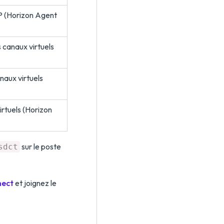
P (Horizon Agent
s canaux virtuels
naux virtuels
irtuels (Horizon
sur le poste
sdct
nect
et joignez le