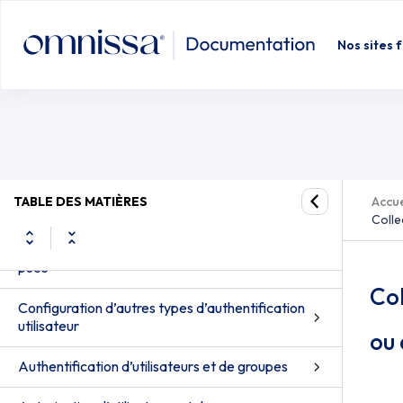
Nos sites 
Administration d’Horizon 8
Utilisation d’Horizon Console
Gestion des licences
TABLE DES MATIÈRES
Accue
Configuration d’Horizon Connection Server
Colle
Configuration de l’authentification par carte à
puce
Col
Configuration d’autres types d’authentification
utilisateur
ou 
Authentification d’utilisateurs et de groupes