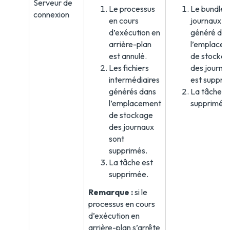
Serveur de
Le processus
Le bundle 
connexion
en cours
journaux
d’exécution en
généré da
arrière-plan
l’emplace
est annulé.
de stocka
Les fichiers
des journa
intermédiaires
est suppri
générés dans
La tâche e
l’emplacement
supprimée.
de stockage
des journaux
sont
supprimés.
La tâche est
supprimée.
Remarque :
si le
processus en cours
d’exécution en
arrière-plan s’arrête