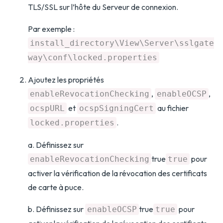
TLS/SSL sur l’hôte du Serveur de connexion.
Par exemple :
install_directory\View\Server\sslgate
way\conf\locked.properties
Ajoutez les propriétés
,
,
enableRevocationChecking
enableOCSP
et
au fichier
ocspURL
ocspSigningCert
.
locked.properties
a. Définissez sur
true
pour
enableRevocationChecking
true
activer la vérification de la révocation des certificats
de carte à puce.
b. Définissez sur
true
pour
enableOCSP
true