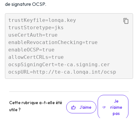
de signature OCSP.
trustKeyfile=lonqa.key

trustStoretype=jks

useCertAuth=true

enableRevocationChecking=true

enableOCSP=true

allowCertCRLs=true

ocspSigningCert=te-ca.signing.cer

Je
Cette rubrique a-t-elle été
J'aime
n'aime
utile ?
pas