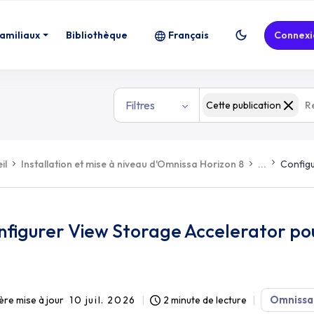
familiaux
Bibliothèque
Français
Connexi
Filtres
Cette publication
il
Installation et mise à niveau d'Omnissa Horizon 8
...
Configu
nfigurer View Storage Accelerator po
Omnissa
ère mise à jour
10 juil. 2026
2 minute de lecture