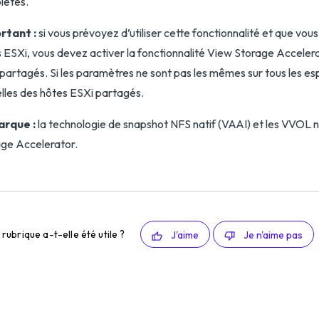
lètes.
rtant :
si vous prévoyez d’utiliser cette fonctionnalité et que vou
 ESXi, vous devez activer la fonctionnalité View Storage Accelerat
partagés. Si les paramètres ne sont pas les mêmes sur tous les esp
elles des hôtes ESXi partagés.
rque :
la technologie de snapshot NFS natif (VAAI) et les VVOL n
ge Accelerator.
rubrique a-t-elle été utile ?
J'aime
Je n'aime pas