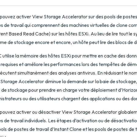
pouvez activer View Storage Accelerator sur des pools de postes 
s de travail qui comprennent des machines virtuelles de clone comp
ent Based Read Cache) sur les hôtes ESXi. Au lieu de lire tout le sy
me de stockage encore et encore, un hôte peut lire des blocs de
utilise la mémoire des hôtes ESXi pour mettre en cache des donnée
requises et améliore les performances lors des tempêtes de dé
écutent simultanément des analyses antivirus. En réduisant le 
Storage Accelerator diminue la demande sur la baie de stockage, 
 de stockage pour prendre en charge votre déploiement d’Horizon.
istrateurs ou des utilisateurs chargent des applications ou des 
pouvez activer ou désactiver View Storage Accelerator globalement
s de travail individuels. Les étapes d’activation ou de désactivat
ools de postes de travail d’Instant Clone et les pools de postes de 