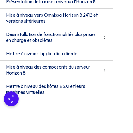
Présentation de la mise à niveau d’Horizon 8
Mise à niveau vers Omnissa Horizon 8 2412 et
versions ultérieures
Désinstallation de fonctionnalités plus prises
en charge et obsolètes
Mettre à niveau l’application cliente
Mise à niveau des composants du serveur
Horizon 8
Mettre à niveau des hôtes ESXi et leurs
machines virtuelles
Mise à niveau des postes de travail publiés et
virtuels
Mise à niveau séparée des composants
vSphere dans un environnement Horizon 8