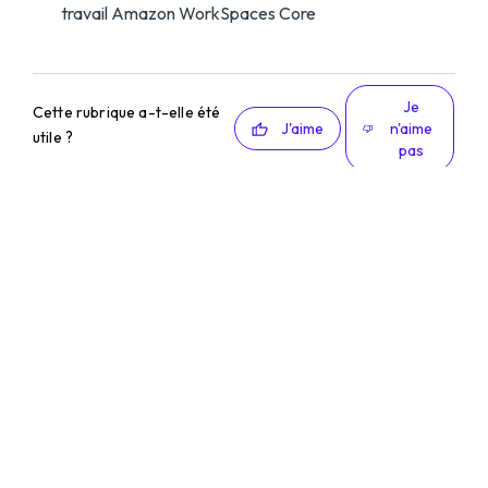
travail Amazon WorkSpaces Core
Je
Cette rubrique a-t-elle été
J'aime
n'aime
utile ?
pas