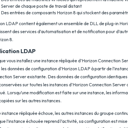
Server de chaque poste de travail distant
Des entrées de composants Horizon 8 qui stockent des paramètr
on LDAP contient également un ensemble de DLL de plug-in Hori
issent des services d’automatisation et de notification pour d’au
izon 8.
lication LDAP
ue vous installez une instance répliquée d’Horizon Connection Ser
 les données de configuration d’Horizon LDAP à partir de l’instan
ction Server existante. Des données de configuration identique
conservées sur toutes les instances d’Horizon Connection Server 
qué. Lorsqu’une modification est faite sur une instance, les informa
copiées sur les autres instances.
e instance répliquée échoue, les autres instances du groupe contin
ue l’instance échouée reprend l’activité, sa configuration est mise 