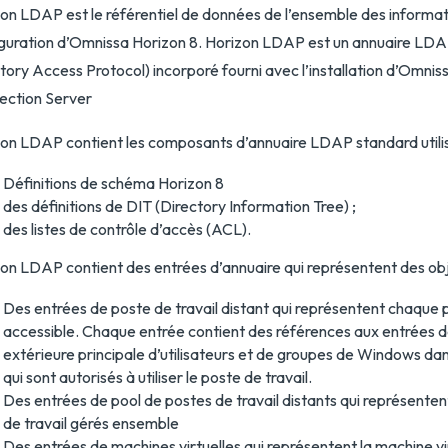
on LDAP est le référentiel de données de l’ensemble des informat
guration d’Omnissa Horizon 8. Horizon LDAP est un annuaire LDA
tory Access Protocol) incorporé fourni avec l’installation d’Omnis
ection Server
on LDAP contient les composants d’annuaire LDAP standard utilis
Définitions de schéma Horizon 8
des définitions de DIT (Directory Information Tree) ;
des listes de contrôle d’accès (ACL).
on LDAP contient des entrées d’annuaire qui représentent des obj
Des entrées de poste de travail distant qui représentent chaque p
accessible. Chaque entrée contient des références aux entrées d
extérieure principale d’utilisateurs et de groupes de Windows da
qui sont autorisés à utiliser le poste de travail.
Des entrées de pool de postes de travail distants qui représenten
de travail gérés ensemble
Des entrées de machines virtuelles qui représentent la machine v