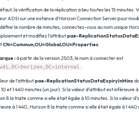
éfaut, la vérification de la réplication a lieu toutes les 15 minutes. 
teur ADSI sur une instance d’Horizon Connection Server pour modifi
définir le nombre de minutes, connectez-vous au nom unique Hori
ploiement et modifiez l’attribut
pae-ReplicationStatusDataEx
et
CN=Commun,OU=Global,OU=Properties
.
rque :
à partir de la version 2503, le nom à connecter est
.
vdi,DC=horizon,DC=internal
leur de l’attribut
pae-ReplicationStatusDataExpiryInMins
do
 10 et 1 440 minutes (un jour). Si la valeur d’attribut est inférieure 
on 8 la traite comme si elle était égale à 10 minutes. Si la valeur d’a
ieure à 1 440, Horizon 8 la traite comme si elle était égale à 1 440