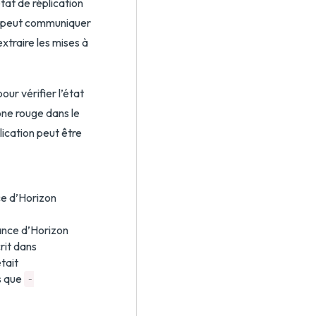
état de réplication
ce peut communiquer
xtraire les mises à
ur vérifier l’état
ône rouge dans le
plication peut être
e d’Horizon
ance d’Horizon
rit dans
était
s que
-