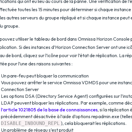
ications qui ont eu lieu au cours de la panne. Une vérification de l’
ffectuée toutes les 15 minutes pour déterminer si chaque instan
les autres serveurs du groupe répliqué et si chaque instance peut e
du groupe.
pouvez utiliser le tableau de bord dans Omnissa Horizon Console po
plication. Si des instances d’Horizon Connection Server ont une ic
au de bord, cliquez sur l’icône pour voir l’état de réplication. La ré
tée pour l’une des raisons suivantes :
Un pare-feu peut bloquer la communication
Vous pouvez arrêter le service Omnissa VDMDS pour une instanc
Connection Server
Les options DSA (Directory Service Agent) configurées sur l’inst
LDAP peuvent bloquer les réplications. Par exemple, comme déc
l’article 1021805 de la base de connaissances
, si la réplication 
précédemment désactivée à l’aide d’options repadmin.exe (telle
), cela bloquerait les réplications.
DISABLE_INBOUND_REPL
Un problème de réseau s’est produit