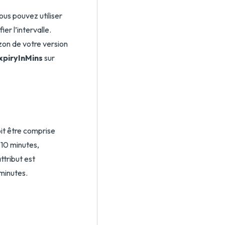
Vous pouvez utiliser
er l’intervalle.
zon de votre version
piryInMins
sur
it être comprise
à 10 minutes,
ttribut est
 minutes.