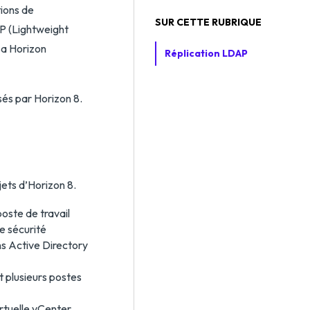
ions de
SUR CETTE RUBRIQUE
P (Lightweight
sa Horizon
Réplication LDAP
és par Horizon 8.
ets d’Horizon 8.
oste de travail
e sécurité
ns Active Directory
t plusieurs postes
irtuelle vCenter