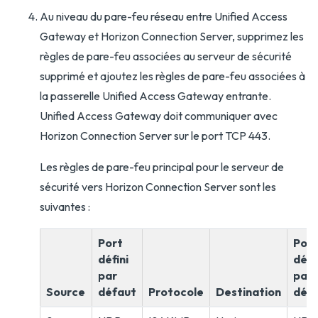
Au niveau du pare-feu réseau entre Unified Access
Gateway et Horizon Connection Server, supprimez les
règles de pare-feu associées au serveur de sécurité
supprimé et ajoutez les règles de pare-feu associées à
la passerelle Unified Access Gateway entrante.
Unified Access Gateway doit communiquer avec
Horizon Connection Server sur le port TCP 443.
Les règles de pare-feu principal pour le serveur de
sécurité vers Horizon Connection Server sont les
suivantes :
Port
Port
défini
défi
par
par
Source
défaut
Protocole
Destination
déf