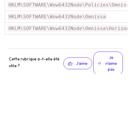
HKLM\SOFTWARE\Wow6432Node\Policies\Omniss
HKLM\SOFTWARE\Wow6432Node\Omnissa
HKLM\SOFTWARE\Wow6432Node\Omnissa\Horizon
Je
Cette rubrique a-t-elle été
J'aime
n'aime
utile ?
pas